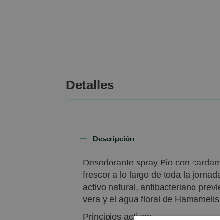
beginning
of
the
images
gallery
Detalles
Descripción
Desodorante spray Bio con cardamo
frescor a lo largo de toda la jorna
activo natural, antibacteriano prev
vera y el agua floral de Hamamelis
Principios activos