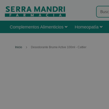
Complementos Alimenticios
Homeopatía
Inicio
Desodorante Brume Active 100ml - Cattier
Skip
to
the
end