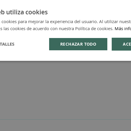
amamelis bio, Aloe vera, Sopholiance S (agente anti-bact
eb utiliza cookies
 cookies para mejorar la experiencia del usuario. Al utilizar nuest
s las cookies de acuerdo con nuestra Política de cookies.
Más inf
TALLES
RECHAZAR TODO
ACE