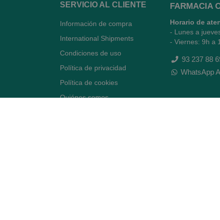
SERVICIO AL CLIENTE
FARMACIA 
Horario de ate
Información de compra
- Lunes a jueve
International Shipments
- Viernes: 9h a 
Condiciones de uso
93 237 88 6
Política de privacidad
WhatsApp A
Política de cookies
Quiénes somos
Contacto
Desiste del contrato
Avenida Diagonal 478,
(esquina con Vía Augusta)
- Barcelona