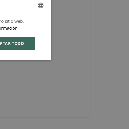
eriano natural).
ro sitio web,
SPANISH
ormación
ENGLISH
PTAR TODO