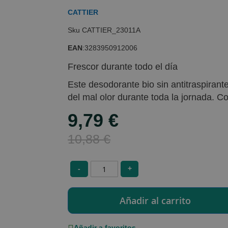
CATTIER
CATTIER_23011A
EAN
:
3283950912006
Frescor durante todo el día
Este desodorante bio sin antitraspirant
del mal olor durante toda la jornada. 
9,79 €
Special
Price
10,88 €
-
+
Añadir a favoritos