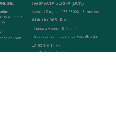
ONLINE
FARMACIA SERRA (BCN)
nción
:
Avenida Diagonal 478
08006 - Barcelona
s: 9h a 17.30h
Abierto
365 días
15h
- Lunes a viernes: 8.30 a 22h
9
- Sábados, domingos y festivos: 9h a 22h
tención Web
93 416 12 70
WhatsApp Pedidos Farmacia
Titular: Juan María Serra Mandri
Nº de Colegiado: 4473 (COFB)
CIF: 46.316.032-N
Código oficial de Farmacia: F0800646