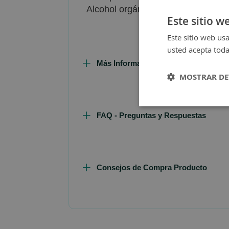
Alcohol orgánico, Agua Floral de H
Este sitio w
Este sitio web usa
usted acepta toda
Más Información
MOSTRAR DE
FAQ - Preguntas y Respuestas
Consejos de Compra Producto