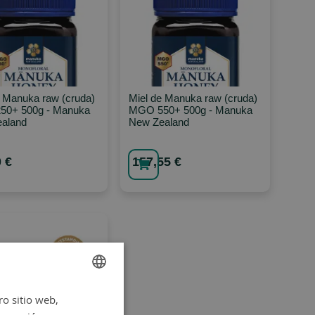
e Manuka raw (cruda)
Miel de Manuka raw (cruda)
0+ 500g - Manuka
MGO 550+ 500g - Manuka
aland
New Zealand
 €
157,55 €
ro sitio web,
SPANISH