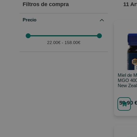
Filtros de compra
11
Ar
Precio
22.00€ - 158.00€
Miel de 
MGO 400
New Zeal
59,90 