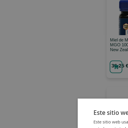
Miel de 
MGO 100
New Zeal
36,25 
Este sitio w
Este sitio web usa