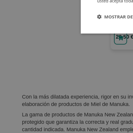
usted acepta toda
Manuka I
Jarabe Ad
MOSTRAR DE
Manuka 
22,50 
Con la más dilatada experiencia, rigor en su i
elaboración de productos de Miel de Manuka.
La gama de productos de Manuka New Zealand e
protegido que garantiza la correcta y real gr
cantidad indicada. Manuka New Zealand emp