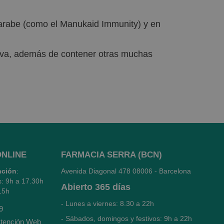
 jarabe (como el Manukaid Immunity) y en
tiva, además de contener otras muchas
ONLINE
FARMACIA SERRA (BCN)
nción
:
Avenida Diagonal 478
08006 - Barcelona
s: 9h a 17.30h
Abierto
365 días
15h
- Lunes a viernes: 8.30 a 22h
9
- Sábados, domingos y festivos: 9h a 22h
tención Web