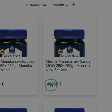
Set
Ordenar por
Descending
Direction
e Manuka raw (cruda)
Miel de Manuka raw (cruda)
0+ 250g - Manuka
MGO 250+ 250g - Manuka
aland
New Zealand
 €
46,55 €