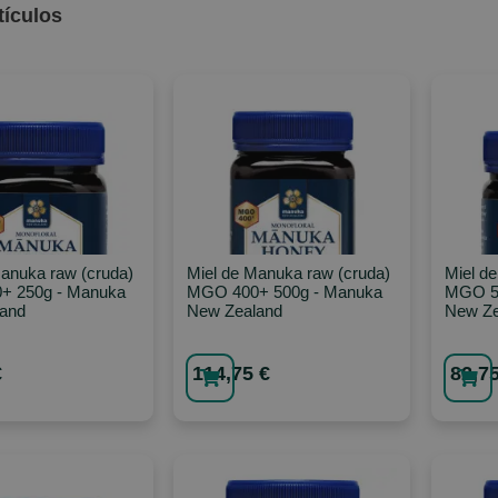
tículos
Manuka raw (cruda)
Miel de Manuka raw (cruda)
Miel d
+ 250g - Manuka
MGO 400+ 500g - Manuka
MGO 55
and
New Zealand
New Ze
€
114,75 €
82,75