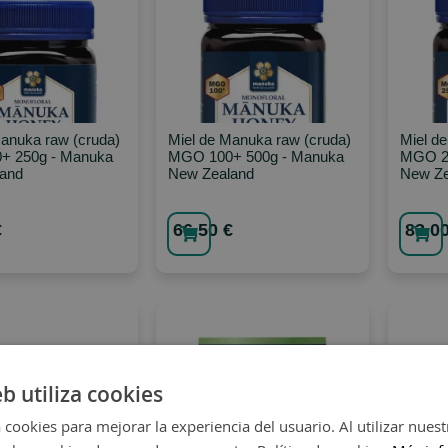
Manuka raw (cruda)
Miel de Manuka raw (cruda)
Miel d
+ 250g - Manuka
MGO 100+ 500g - Manuka
MGO 25
and
New Zealand
New Ze
€
66,50 €
83,00
eb utiliza cookies
 cookies para mejorar la experiencia del usuario. Al utilizar nuest