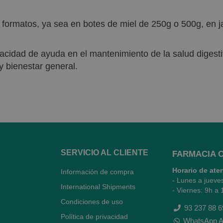
s formatos, ya sea en botes de miel de 250g o 500g, en
acidad de ayuda en el mantenimiento de la salud diges
 bienestar general.
SERVICIO AL CLIENTE
FARMACIA 
Horario de ate
Información de compra
- Lunes a jueve
International Shipments
- Viernes: 9h a 
Condiciones de uso
93 237 88 6
Política de privacidad
WhatsApp A