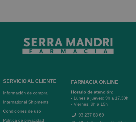
SERVICIO AL CLIENTE
FARMACIA ONLINE
Horario de atención
:
Información de compra
- Lunes a jueves: 9h a 17.30h
International Shipments
- Viernes: 9h a 15h
Condiciones de uso
93 237 88 69
Política de privacidad
WhatsApp Atención Web
Política de cookies