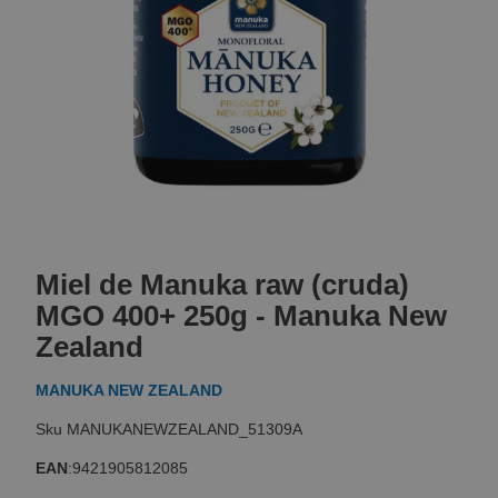
Skip
to
Miel de Manuka raw (cruda)
the
beginning
MGO 400+ 250g - Manuka New
of
Zealand
the
images
MANUKA NEW ZEALAND
gallery
MANUKANEWZEALAND_51309A
EAN
:
9421905812085