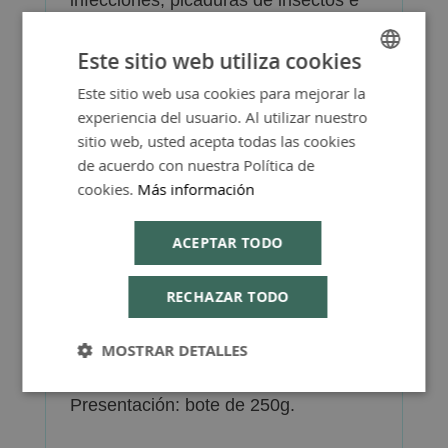
incluso heridas de sus guerreros.
Este sitio web utiliza cookies
Pruebe la auténtica miel de Manuka
100% pura de Nueva Zelanda, de la
Este sitio web usa cookies para mejorar la
SPANISH
mano del líder mundial en producción
experiencia del usuario. Al utilizar nuestro
ENGLISH
de productos de Miel de Manuka,
sitio web, usted acepta todas las cookies
elaborada y envasada en su país de
de acuerdo con nuestra Política de
origen con todas sus propiedades
cookies.
Más información
intactas.
ACEPTAR TODO
La Miel de Manuka MGO 400+
contiene un mínimo de 400mg por kg
de Metilglioxal alimenticio, compuesto
RECHAZAR TODO
responsable de la actividad
antibacteriana única presente en la
MOSTRAR DETALLES
miel de Manuka. Grado alto.
Presentación: bote de 250g.