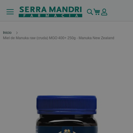
Buscar
Mi carrito
Inicio
Miel de Manuka raw (cruda) MGO 400+ 250g - Manuka New Zealand
Skip
to
the
end
of
the
images
gallery