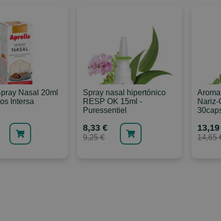
Spray Nasal 20ml
Spray nasal hipertónico
Aroma
cos Intersa
RESP OK 15ml -
Nariz-
Puressentiel
30caps
8,33 €
13,19
9,25 €
14,65 