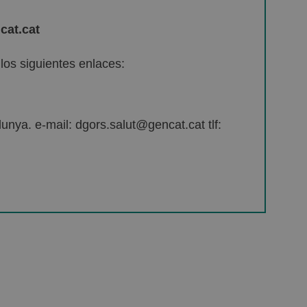
cat.cat
os siguientes enlaces:
unya. e-mail: dgors.salut@gencat.cat tlf: