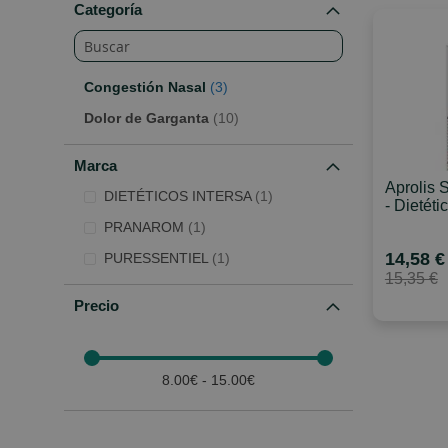
Categoría
artículos
Congestión Nasal
3
artículos
Dolor de Garganta
10
Marca
Aprolis 
Artículo
DIETÉTICOS INTERSA
1
- Dietéti
Artículo
PRANAROM
1
Artículo
14,58 €
PURESSENTIEL
1
15,35 €
Precio
8.00€ - 15.00€