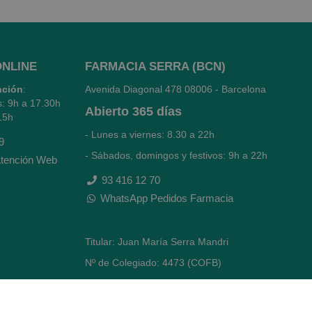
ONLINE
FARMACIA SERRA (BCN)
nción
:
Avenida Diagonal 478
08006 - Barcelona
s: 9h a 17.30h
Abierto
365 días
15h
- Lunes a viernes: 8.30 a 22h
9
- Sábados, domingos y festivos: 9h a 22h
tención Web
93 416 12 70
WhatsApp Pedidos Farmacia
Titular: Juan María Serra Mandri
Nº de Colegiado: 4473 (COFB)
CIF: 46.316.032-N
Código oficial de Farmacia: F0800646