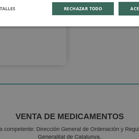
TALLES
RECHAZAR TODO
ACE
arcelona es
VENTA DE MEDICAMENTOS
ria competente: Dirección General de Ordenación y Regu
Generalitat de Catalunya.