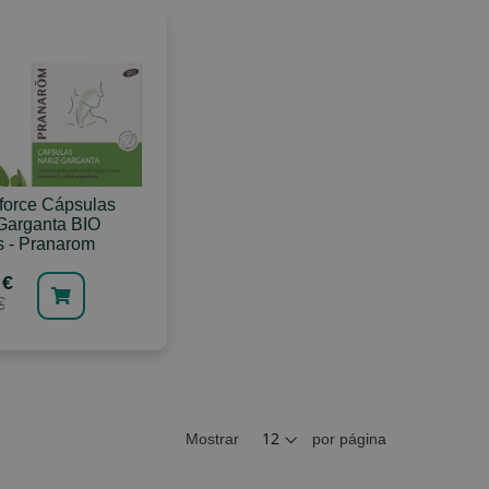
force Cápsulas
Garganta BIO
 - Pranarom
 €
€
Mostrar
por página