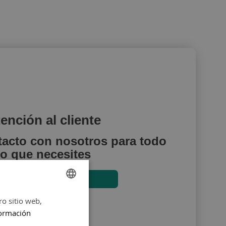
ención al cliente
tacto con nosotros para todo
lo que necesites
Contactar
ro sitio web,
SPANISH
ormación
ENGLISH