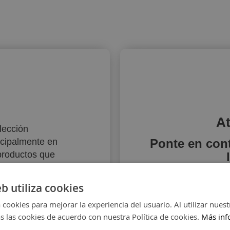
At
lección
ncipalmente en
Ponte en con
 productos que
sí como del canal
ológicas. Le
eb utiliza cookies
ta sección y
 cookies para mejorar la experiencia del usuario. Al utilizar nuest
nuestra atención
s las cookies de acuerdo con nuestra Política de cookies.
Más inf
 domicilio
.