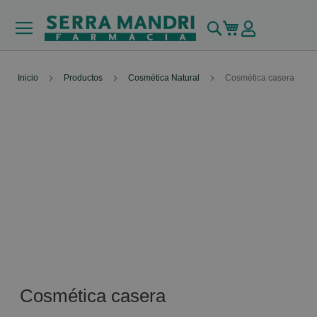
Buscar
Mi carrito
Inicio
Productos
Cosmética Natural
Cosmética casera
Cosmética casera