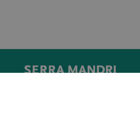
SERVICIO AL CLIENTE
FARMACIA ONLINE
Horario de atención
:
Información de compra
- Lunes a jueves: 9h a 17.30h
International Shipments
- Viernes: 9h a 15h