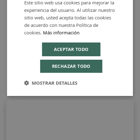
específicas de tu piel.
Este sitio web usa cookies para mejorar la
SPANISH
experiencia del usuario. Al utilizar nuestro
La
tendencia hacia la cosmética natural y
ENGLISH
sitio web, usted acepta todas las cookies
casera
ha ido en aumento, ya que permite un
de acuerdo con nuestra Política de
mayor control sobre los ingredientes utilizados y
cookies.
Más información
evita la exposición a
químicos potencialmente
dañinos
. En nuestra farmacia, no solo
ACEPTAR TODO
proporcionamos los ingredientes necesarios, sino
que también ofrecemos
asesoramiento
para que
RECHAZAR TODO
puedas iniciarte en el mundo de la
cosmética
DIY
con confianza.
MOSTRAR DETALLES