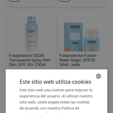
Fotoprotector ISDIN
Fotoprotector Fusion
Transparent Spray Wet
Water Magic SPF50
Skin SPF 30+ 250ml
50ml - Isdin
25,43 €
25,43 €
Este sitio web utiliza cookies
28,25 €
28,25 €
Este sitio web usa cookies para mejorar la
SPANISH
experiencia del usuario. Al utilizar nuestro
ENGLISH
sitio web, usted acepta todas las cookies
Página
You're
Página
Página
Página
Página
Siguiente
1
2
3
4
de acuerdo con nuestra Política de