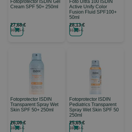
Fotoprotector ISDIN Gel
Foto Ultra 100 ISDIN
Cream SPF 50+ 250ml
Active Unify Color
Fusion Fluid SPF100+
50ml
27,68 €
28,13 €
30,75 €
31,25 €
Fotoprotector ISDIN
Fotoprotector ISDIN
Transparent Spray Wet
Pediatrics Transparent
Skin SPF 50+ 250ml
Spray Wet Skin SPF 50
250ml
26,06 €
25,65 €
28,95 €
28,50 €