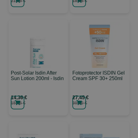
21,95 €
18,95 €
Post-Solar Isdin After
Fotoprotector ISDIN Gel
Sun Lotion 200ml - Isdin
Cream SPF 30+ 250ml
14,36 €
27,45 €
15,95 €
30,50 €