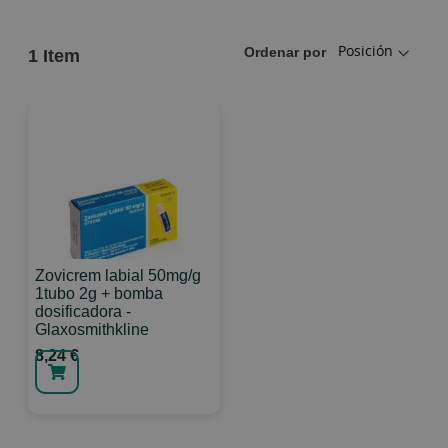
Ordenar por
1
Item
Zovicrem labial 50mg/g
1tubo 2g + bomba
dosificadora -
Glaxosmithkline
8,24 €