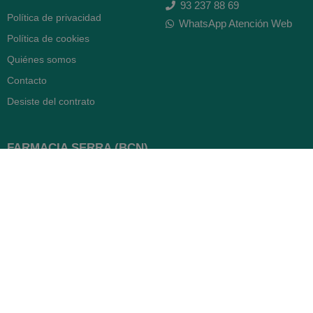
93 237 88 69
Política de privacidad
WhatsApp Atención Web
Política de cookies
Quiénes somos
Contacto
Desiste del contrato
FARMACIA SERRA (BCN)
Avenida Diagonal 478
08006 -
Barcelona
Abierto
365 días
- Lunes a viernes: 8.30 a 22h
- Sábados, domingos y festivos:
9h a 22h
93 416 12 70
WhatsApp Pedidos