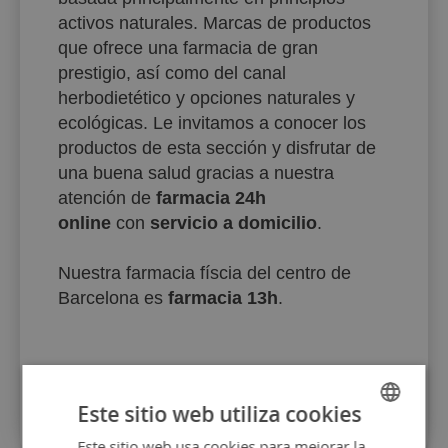
activos naturales. Marcas de productos
que ofrece una farmacia de gran
prestigio, así como del canal
herbodietético y opciones naturales y
ecológicas. Le invitamos a conocer los
productos de esta sección y disfrutar de
una buena salud gracias a nuestra
atención de
farmacia 24h
online
con
servicio a domicilio
.
Nuestra farmacia físcia del centro de
Barcelona es
farmacia 13h
.
Este sitio web utiliza cookies
Este sitio web usa cookies para mejorar la
SPANISH