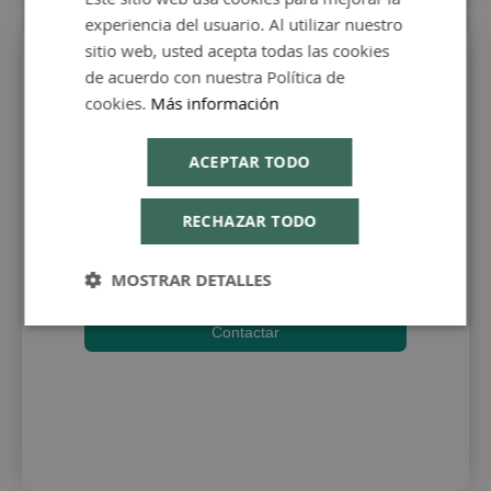
experiencia del usuario. Al utilizar nuestro
ENGLISH
sitio web, usted acepta todas las cookies
de acuerdo con nuestra Política de
cookies.
Más información
ACEPTAR TODO
Atención al cliente
Ponte en contacto con
RECHAZAR TODO
nosotros para todo lo que
necesites
MOSTRAR DETALLES
Contactar