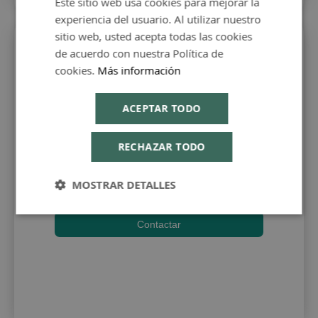
Este sitio web usa cookies para mejorar la
SPANISH
experiencia del usuario. Al utilizar nuestro
ENGLISH
sitio web, usted acepta todas las cookies
de acuerdo con nuestra Política de
cookies.
Más información
ACEPTAR TODO
Atención al cliente
RECHAZAR TODO
Ponte en contacto con
nosotros para todo lo que
MOSTRAR DETALLES
necesites
Contactar