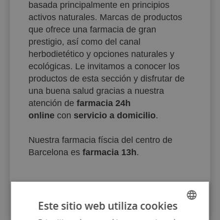
basada principalmente en principios
activos naturales. Marcas de productos
que ofrece una farmacia de gran
prestigio, así como del canal
herbodietético y opciones naturales y
ecológicas. Le invitamos a conocer los
productos de esta sección y disfrutar de
una buena salud gracias a nuestra
atención de
farmacia 24h
online
con
servicio a domicilio
.
Nuestra farmacia físcia del centro de
Barcelona es
farmacia 13h
.
Este sitio web utiliza cookies