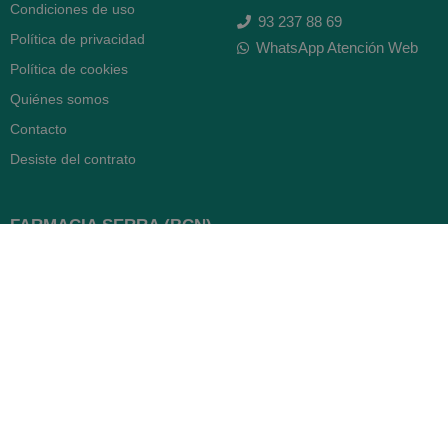
Condiciones de uso
93 237 88 69
Política de privacidad
WhatsApp Atención Web
Política de cookies
Quiénes somos
Contacto
Desiste del contrato
FARMACIA SERRA (BCN)
Avenida Diagonal 478
08006 -
Barcelona
Abierto
365 días
- Lunes a viernes: 8.30 a 22h
- Sábados, domingos y festivos:
9h a 22h
93 416 12 70