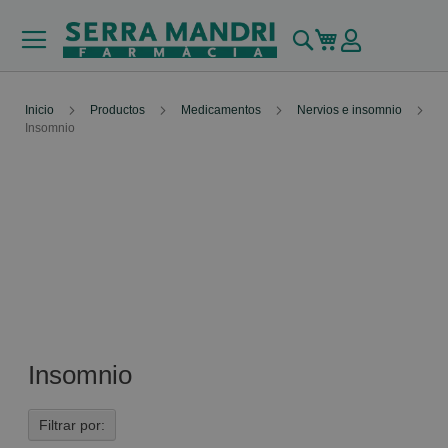
Buscar
Mi carrito
Inicio
Productos
Medicamentos
Nervios e insomnio
Insomnio
Insomnio
Filtrar por: