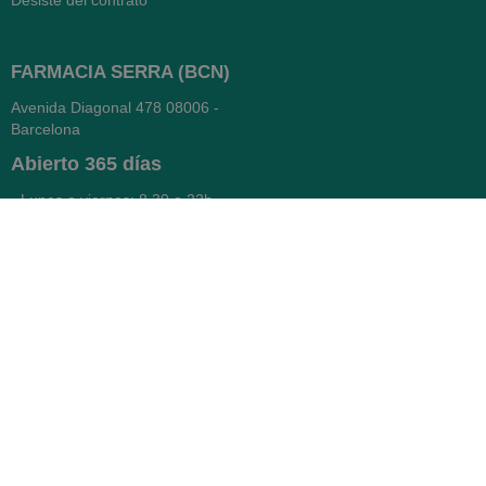
Desiste del contrato
FARMACIA SERRA (BCN)
Avenida Diagonal 478
08006 -
Barcelona
Abierto
365 días
- Lunes a viernes: 8.30 a 22h
- Sábados, domingos y festivos:
9h a 22h
93 416 12 70
WhatsApp Pedidos
Farmacia
Titular: Juan María Serra
Mandri
Nº de Colegiado: 4473 (COFB)