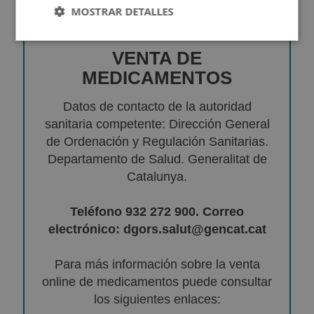
MOSTRAR DETALLES
VENTA DE
MEDICAMENTOS
Datos de contacto de la autoridad
sanitaria competente: Dirección General
de Ordenación y Regulación Sanitarias.
Departamento de Salud. Generalitat de
Catalunya.
Teléfono 932 272 900. Correo
electrónico: dgors.salut@gencat.cat
Para más información sobre la venta
online de medicamentos puede consultar
los siguientes enlaces: