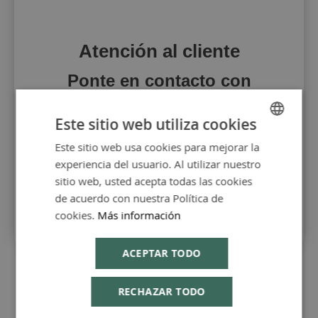
Atención al cliente
Ponte en contacto con
nosotros para todo lo que
necesites
Este sitio web utiliza cookies
Este sitio web usa cookies para mejorar la
SPANISH
Contactar
experiencia del usuario. Al utilizar nuestro
ENGLISH
sitio web, usted acepta todas las cookies
de acuerdo con nuestra Política de
cookies.
Más información
ACEPTAR TODO
RECHAZAR TODO