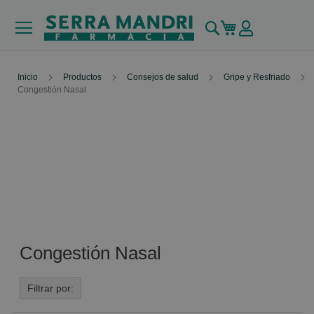
Buscar
Mi carrito
Inicio
Productos
Consejos de salud
Gripe y Resfriado
Congestión Nasal
Congestión Nasal
Filtrar por: