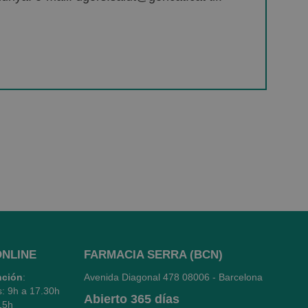
ONLINE
FARMACIA SERRA (BCN)
nción
:
Avenida Diagonal 478
08006 - Barcelona
s: 9h a 17.30h
Abierto
365 días
15h