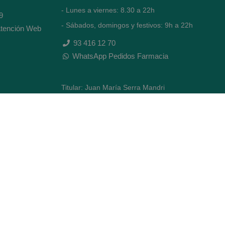
- Lunes a viernes: 8.30 a 22h
9
- Sábados, domingos y festivos: 9h a 22h
tención Web
93 416 12 70
WhatsApp Pedidos Farmacia
Titular: Juan María Serra Mandri
Nº de Colegiado: 4473 (COFB)
CIF: 46.316.032-N
Código oficial de Farmacia: F0800646