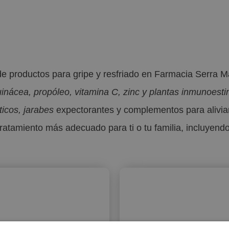
de productos para gripe y resfriado en Farmacia Serra M
inácea, propóleo, vitamina C, zinc y plantas inmunoest
cos, jarabes
expectorantes y complementos para aliviar
 tratamiento más adecuado para ti o tu familia, incluyen