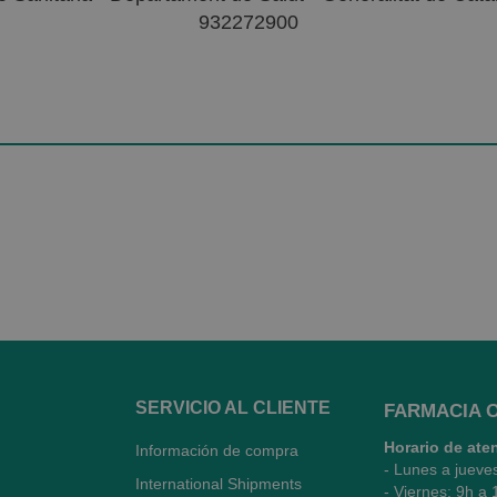
932272900
SERVICIO AL CLIENTE
FARMACIA 
Horario de ate
Información de compra
- Lunes a jueve
International Shipments
- Viernes: 9h a 