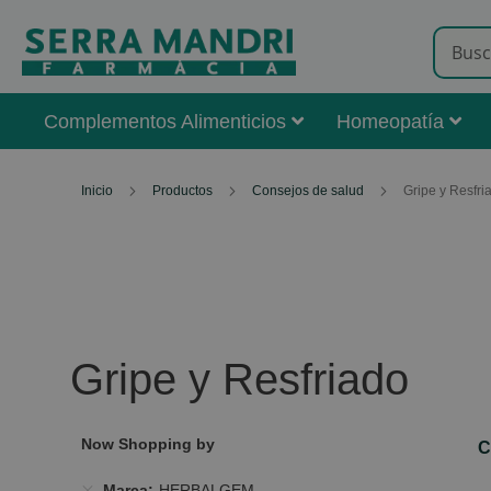
Complementos Alimenticios
Homeopatía
Inicio
Productos
Consejos de salud
Gripe y Resfri
Gripe y Resfriado
Now Shopping by
C
Marca
HERBALGEM