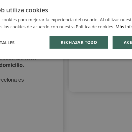
At
eb utiliza cookies
lección
 cookies para mejorar la experiencia del usuario. Al utilizar nuest
ncipalmente en
Ponte en con
s las cookies de acuerdo con nuestra Política de cookies.
Más inf
 productos que
sí como del canal
TALLES
RECHAZAR TODO
ACE
ológicas. Le
ta sección y
nuestra atención
 domicilio
.
arcelona es