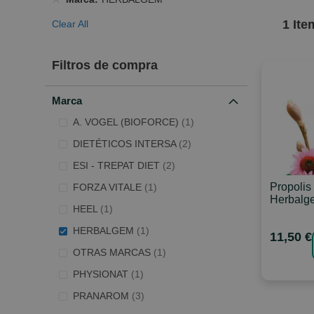
1
Ite
Clear All
Filtros de compra
Marca
Artículo
A. VOGEL (BIOFORCE)
1
artículos
DIETÉTICOS INTERSA
2
artículos
ESI - TREPAT DIET
2
Artículo
Propolis
FORZA VITALE
1
Herbalg
Artículo
HEEL
1
Artículo
HERBALGEM
1
11,50 €
Artículo
OTRAS MARCAS
1
Artículo
PHYSIONAT
1
artículos
PRANAROM
3