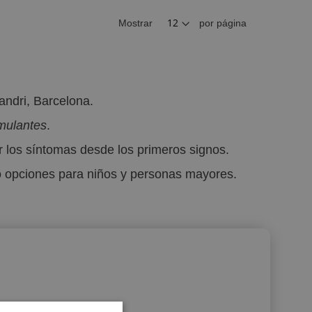
Mostrar
por página
andri, Barcelona.
imulantes
.
 los síntomas desde los primeros signos.
do opciones para niños y personas mayores.