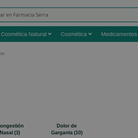
Buscar
Cosmética Natural
Cosmética
Medicamentos
ado
ongestión
Dolor de
Nasal
(3)
Garganta
(10)