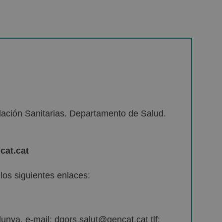
lación Sanitarias. Departamento de Salud.
cat.cat
os siguientes enlaces:
unya. e-mail: dgors.salut@gencat.cat tlf: