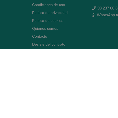
Condiciones de uso
93 237 88 6
Política de privacidad
WhatsApp A
Política de cookies
Quiénes somos
Contacto
Desiste del contrato
Avenida Diagonal 478,
(esquina con Vía Augusta)
- Barcelona