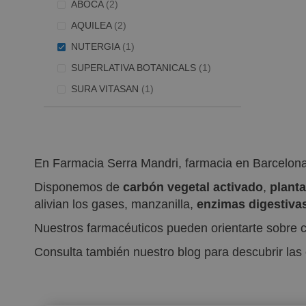
artículos
ABOCA
2
artículos
AQUILEA
2
Artículo
NUTERGIA
1
Artículo
SUPERLATIVA BOTANICALS
1
Artículo
SURA VITASAN
1
En Farmacia Serra Mandri, farmacia en Barcelona
Disponemos de
carbón vegetal activado
,
plant
alivian los gases, manzanilla,
enzimas digestiva
Nuestros farmacéuticos pueden orientarte sobre c
Consulta también nuestro blog para descubrir la