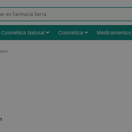
Buscar
Cosmética Natural
Cosmética
Medicamentos
Gases
m