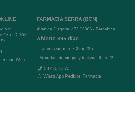
ONLINE
FARMACIA SERRA (BCN)
nción
:
Avenida Diagonal 478
08006 - Barcelona
s: 9h a 17.30h
Abierto
365 días
15h
- Lunes a viernes: 8.30 a 22h
9
- Sábados, domingos y festivos: 9h a 22h
tención Web
93 416 12 70
WhatsApp Pedidos Farmacia
Titular: Juan María Serra Mandri
Nº de Colegiado: 4473 (COFB)
CIF: 46.316.032-N
Código oficial de Farmacia: F0800646