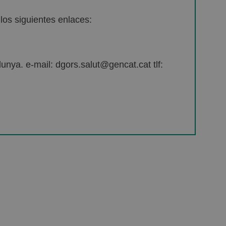
os siguientes enlaces:
unya. e-mail: dgors.salut@gencat.cat tlf: