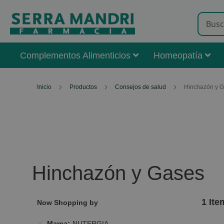
Complementos Alimenticios
Homeopatía
Inicio
Productos
Consejos de salud
Hinchazón y 
Hinchazón y Gases
1
Ite
Now Shopping by
Marca
NUTERGIA