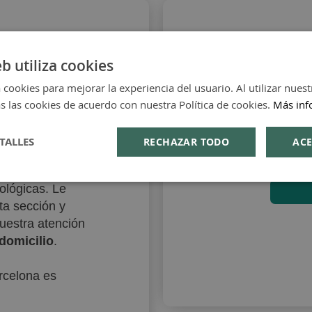
eb utiliza cookies
 cookies para mejorar la experiencia del usuario. Al utilizar nuest
s las cookies de acuerdo con nuestra Política de cookies.
Más inf
At
lección
ncipalmente en
Ponte en con
TALLES
RECHAZAR TODO
ACE
 productos que
sí como del canal
ológicas. Le
ta sección y
nuestra atención
 domicilio
.
arcelona es