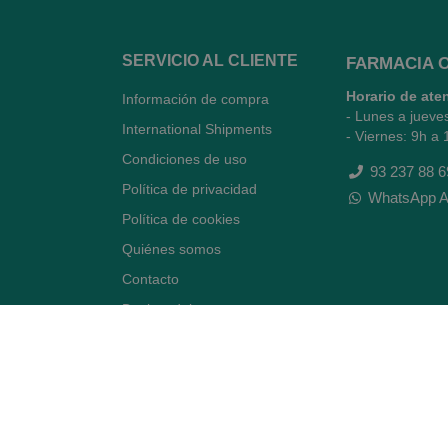
SERVICIO AL CLIENTE
FARMACIA 
Horario de ate
Información de compra
- Lunes a jueve
International Shipments
- Viernes: 9h a 
Condiciones de uso
93 237 88 6
Política de privacidad
WhatsApp A
Política de cookies
Quiénes somos
Contacto
Desiste del contrato