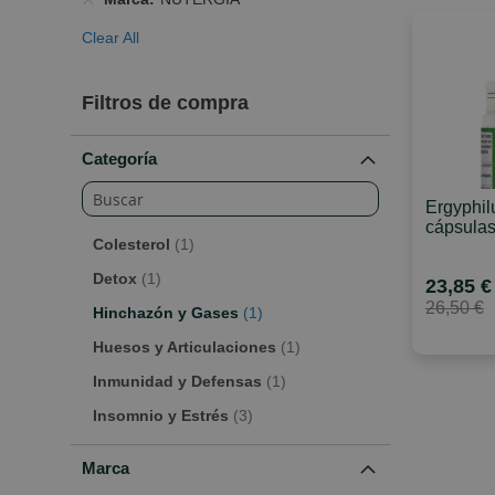
Clear All
Filtros de compra
Categoría
Ergyphil
cápsulas
Artículo
Colesterol
1
Artículo
Detox
1
23,85 €
26,50 €
Artículo
Hinchazón y Gases
1
Artículo
Huesos y Articulaciones
1
Artículo
Inmunidad y Defensas
1
artículos
Insomnio y Estrés
3
Marca