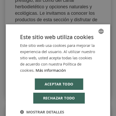
prestigio, así como del canal
herbodietético y opciones naturales y
ecológicas. Le invitamos a conocer los
productos de esta sección y disfrutar de
una buena salud gracias a nuestra
atención de
farmacia 24h
Este sitio web utiliza cookies
online
con
servicio a domicilio
.
Este sitio web usa cookies para mejorar la
SPANISH
experiencia del usuario. Al utilizar nuestro
Nuestra farmacia físcia del centro de
ENGLISH
sitio web, usted acepta todas las cookies
Barcelona es
farmacia 13h
.
de acuerdo con nuestra Política de
cookies.
Más información
ACEPTAR TODO
RECHAZAR TODO
MOSTRAR DETALLES