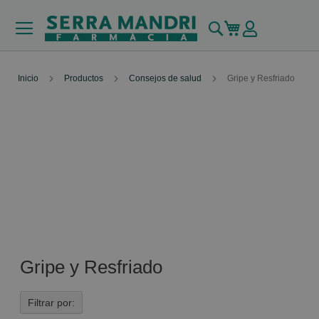
Buscar
Mi carrito
Inicio
Productos
Consejos de salud
Gripe y Resfriado
Gripe y Resfriado
Filtrar por: