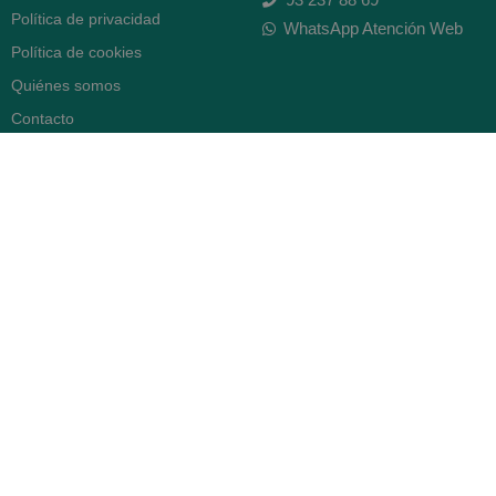
Política de privacidad
WhatsApp Atención Web
Política de cookies
Quiénes somos
Contacto
Desiste del contrato
FARMACIA SERRA (BCN)
Avenida Diagonal 478
08006 -
Barcelona
Abierto
365 días
- Lunes a viernes: 8.30 a 22h
- Sábados, domingos y festivos:
9h a 22h
93 416 12 70
WhatsApp Pedidos