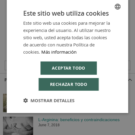
Farmacia Serra
Este sitio web utiliza cookies
Mandri
Este sitio web usa cookies para mejorar la
SPANISH
Este artículo ha sido redactado por el equipo
Profile
experiencia del usuario. Al utilizar nuestro
de Farmacia Serra Mandri
ENGLISH
sitio web, usted acepta todas las cookies
de acuerdo con nuestra Política de
cookies.
Más información
ACEPTAR TODO
Popular
RECHAZAR TODO
Plantas que se deben evitar en el embarazo
MOSTRAR DETALLES
January 24, 2011
L-Arginina: beneficios y contraindicaciones
June 7, 2018